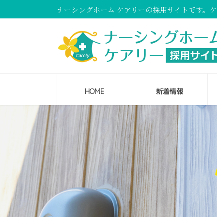
コ
ナ
ナーシングホーム ケアリーの採用サイトです。
ン
ビ
テ
ゲ
ン
ー
ツ
シ
へ
ョ
ス
ン
HOME
新着情報
キ
に
ッ
移
プ
動