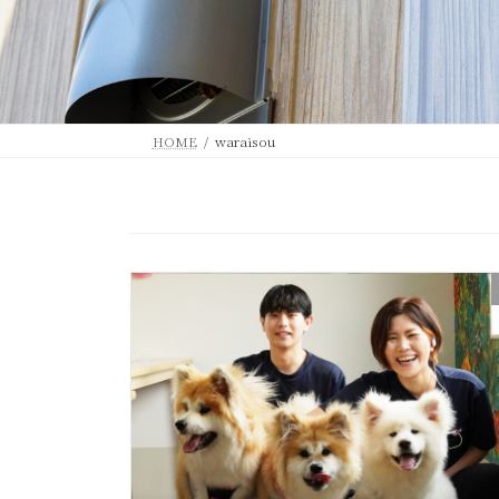
HOME
waraisou