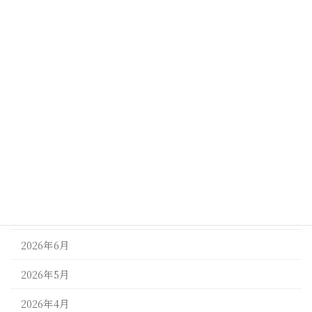
ナーシングホームケアリー彦根宇尾
ナーシングホームケアリー甲府荒川
ナーシングホームケアリー甲斐竜王
ナーシングホームケアリー長浜下坂中
未分類
アーカイブ
2026年7月
2026年6月
2026年5月
2026年4月