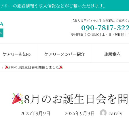
ケアリーの施設情報や求人情報などがご覧いただけます。
【求人専用ダイヤル】お気軽にご連絡く
090-7817-32
受付時間 9:00-18:00 [ 土・日・祝日除く 
ケアリーを知る
ケアリーメンバー紹介
施設案内
王
8月のお誕生日会を開催しました
8月のお誕生日会を
最
2025年9月9日
2025年9月9日
carely
終
更