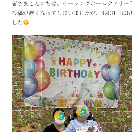
皆さまこんにちは。ナーシングホームケアリー
新
日
投稿が遅くなってしまいましたが、8月31日に
時
した
: