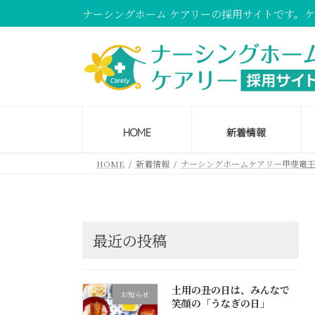
コ
ナ
ナーシングホーム ケアリーの採用サイトです。
ン
ビ
テ
ゲ
ン
ー
ツ
シ
へ
ョ
ス
ン
HOME
新着情報
キ
に
ッ
移
HOME
新着情報
ナーシングホームケアリー甲斐竜
プ
動
最近の投稿
土用の丑の日は、みんなで
お知らせ
笑顔の「うなぎの日」